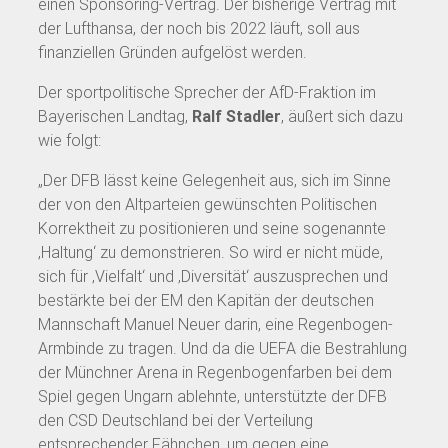
einen Sponsoring-Vertrag. Der bisherige Vertrag mit
der Lufthansa, der noch bis 2022 läuft, soll aus
finanziellen Gründen aufgelöst werden.
Der sportpolitische Sprecher der AfD-Fraktion im
Bayerischen Landtag,
Ralf Stadler
, äußert sich dazu
wie folgt:
„Der DFB lässt keine Gelegenheit aus, sich im Sinne
der von den Altparteien gewünschten Politischen
Korrektheit zu positionieren und seine sogenannte
‚Haltung‘ zu demonstrieren. So wird er nicht müde,
sich für ‚Vielfalt‘ und ‚Diversität‘ auszusprechen und
bestärkte bei der EM den Kapitän der deutschen
Mannschaft Manuel Neuer darin, eine Regenbogen-
Armbinde zu tragen. Und da die UEFA die Bestrahlung
der Münchner Arena in Regenbogenfarben bei dem
Spiel gegen Ungarn ablehnte, unterstützte der DFB
den CSD Deutschland bei der Verteilung
entsprechender Fähnchen, um gegen eine