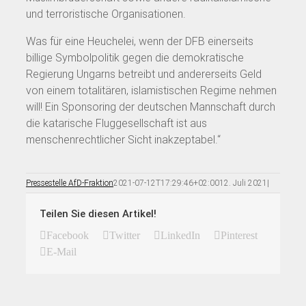
und terroristische Organisationen.
Was für eine Heuchelei, wenn der DFB einerseits
billige Symbolpolitik gegen die demokratische
Regierung Ungarns betreibt und andererseits Geld
von einem totalitären, islamistischen Regime nehmen
will! Ein Sponsoring der deutschen Mannschaft durch
die katarische Fluggesellschaft ist aus
menschenrechtlicher Sicht inakzeptabel.“
Pressestelle AfD-Fraktion
2021-07-12T17:29:46+02:00
12. Juli 2021
|
Teilen Sie diesen Artikel!
Facebook
Twitter
LinkedIn
Pinterest
E-Mail