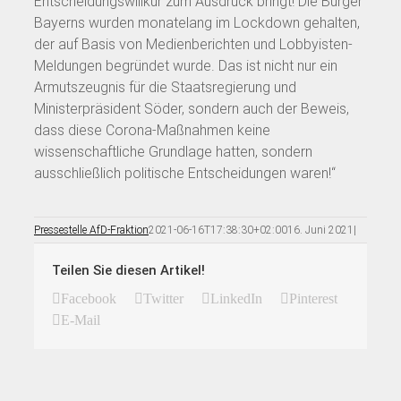
Entscheidungswillkür zum Ausdruck bringt! Die Bürger
Bayerns wurden monatelang im Lockdown gehalten,
der auf Basis von Medienberichten und Lobbyisten-
Meldungen begründet wurde. Das ist nicht nur ein
Armutszeugnis für die Staatsregierung und
Ministerpräsident Söder, sondern auch der Beweis,
dass diese Corona-Maßnahmen keine
wissenschaftliche Grundlage hatten, sondern
ausschließlich politische Entscheidungen waren!“
Pressestelle AfD-Fraktion
2021-06-16T17:38:30+02:00
16. Juni 2021
|
Teilen Sie diesen Artikel!
Facebook
Twitter
LinkedIn
Pinterest
E-Mail