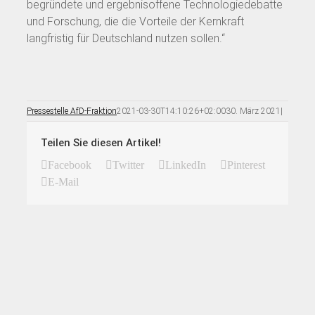
begründete und ergebnisoffene Technologiedebatte
und Forschung, die die Vorteile der Kernkraft
langfristig für Deutschland nutzen sollen.“
Pressestelle AfD-Fraktion
2021-03-30T14:10:26+02:00
30. März 2021
|
Teilen Sie diesen Artikel!
Facebook
Twitter
LinkedIn
Pinterest
E-Mail