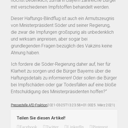
höchst bedenklich, zumal in Bayern zahlreiche Bürger
mit verschiedenen Impfstoffen behandelt werden.
Dieser Haftungs-Blindflug ist auch ein Armutszeugnis
von Ministerpräsident Söder und seiner Regierung,
die zwar die Impfungen großspurig als unbedenklich
und wirksam anpreisen, aber sogar bei
grundlegenden Fragen bezüglich des Vakzins keine
Ahnung haben.
Ich fordere die Söder-Regierung daher auf, hier für
Klarheit zu sorgen und die Bürger Bayerns über die
Haftungsdetails zu informieren! Oder sollen die Bürger
bei Impfschäden oder gar Todesfällen auf eine bloße
Entschuldigung des Ministerpräsidenten hoffen?“
Pressestelle AfD-Fraktion
2021-03-25T13:23:58+01:00
25. März 2021
|
Teilen Sie diesen Artikel!
Facebook
Twitter
LinkedIn
Pinterest