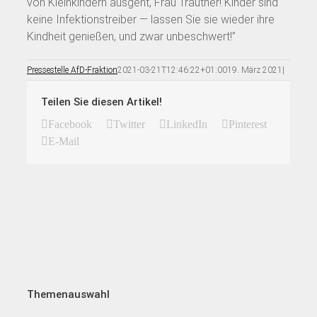
von Kleinkindern ausgeht, Frau Trautner! Kinder sind
keine Infektionstreiber — lassen Sie sie wieder ihre
Kindheit genießen, und zwar unbeschwert!”
Pressestelle AfD-Fraktion
2021-03-21T12:46:22+01:00
19. März 2021
|
Teilen Sie diesen Artikel!
Facebook
Twitter
LinkedIn
Pinterest
E-Mail
Themenauswahl