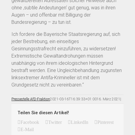
gewaltbereiten Adressaten solcher Hinweise auch
ohne ‚subtile Andeutungen‘ gut genug, was in ihren
Augen – und offenbar mit Billigung der
Bundesregierung – zu tun ist.
Ich fordere die Bayerische Staatsregierung auf, sich
jeder Bestrebung, ein einseitiges
Gesinnungsstrafrecht einzuführen, zu widersetzen!
Extremistische Gewaltandrohungen müssen
unabhängig von ihrem ideologischen Hintergrund
bestraft werden. Eine Ungleichbehandlung zugunsten
linksextremer Antifa-Krimineller ist mit dem
Grundgesetz nicht zu vereinbaren.“
Pressestelle AfD-Fraktion
2021-03-16T16:39:33+01:00
16. März 2021
|
Teilen Sie diesen Artikel!
Facebook
Twitter
LinkedIn
Pinterest
E-Mail