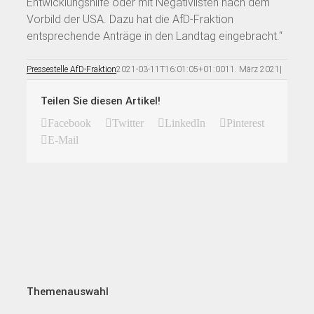
Entwicklungshilfe oder mit Negativlisten nach dem
Vorbild der USA. Dazu hat die AfD-Fraktion
entsprechende Anträge in den Landtag eingebracht.“
Pressestelle AfD-Fraktion
2021-03-11T16:01:05+01:00
11. März 2021
|
Teilen Sie diesen Artikel!
Facebook
Twitter
LinkedIn
Pinterest
E-Mail
Themenauswahl