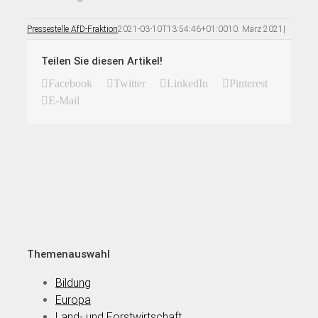
Pressestelle AfD-Fraktion
2021-03-10T13:54:46+01:00
10. März 2021
|
Teilen Sie diesen Artikel!
Facebook
Twitter
LinkedIn
Pinterest
E-Mail
Themenauswahl
Bildung
Europa
Land- und Forstwirtschaft