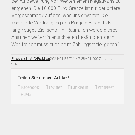
der Aufbewahrung von Werten einem Negativzins zu
entgehen. Die 10.000-Euro-Grenze ist nur der bittere
Vorgeschmack auf das, was uns erwartet. Die
komplette Verdrängung des Bargeldes steht als
langfristiges Ziel schon im Raum. Ich werde dieses
Ansinnen weiterhin entschieden bekämpfen, denn
Wahlfreiheit muss auch beim Zahlungsmittel gelten.“
Pressestelle AfD-Fraktion
2021-01-27T11:47:38+01:00
27. Januar
2021
|
Teilen Sie diesen Artikel!
Facebook
Twitter
LinkedIn
Pinterest
E-Mail