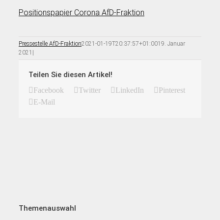
Positionspapier Corona AfD-Fraktion
Pressestelle AfD-Fraktion
2021-01-19T20:37:57+01:00
19. Januar
2021
|
Teilen Sie diesen Artikel!
Facebook
Twitter
LinkedIn
Pinterest
E-Mail
Themenauswahl