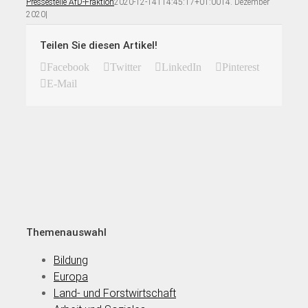
Pressestelle AfD-Fraktion
2020-12-14T14:45:17+01:00
14. Dezember
2020
|
Teilen Sie diesen Artikel!
Facebook
Twitter
LinkedIn
Pinterest
E-Mail
Themenauswahl
Bildung
Europa
Land- und Forstwirtschaft