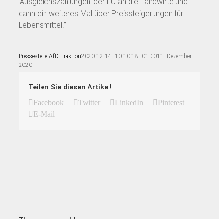
‘Ausgleichszahlungen’ der EU an die Landwirte und
dann ein weiteres Mal über Preissteigerungen für
Lebensmittel.”
Pressestelle AfD-Fraktion
2020-12-14T10:10:18+01:00
11. Dezember
2020
|
Teilen Sie diesen Artikel!
Facebook
Twitter
LinkedIn
Pinterest
E-Mail