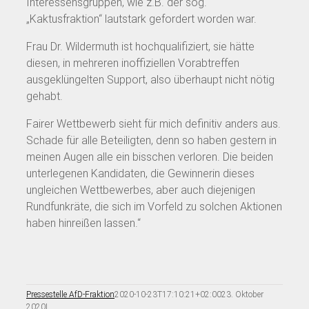
Interessensgruppen, wie z.B. der sog.
„Kaktusfraktion“ lautstark gefordert worden war.
Frau Dr. Wildermuth ist hochqualifiziert, sie hätte
diesen, in mehreren inoffiziellen Vorabtreffen
ausgeklüngelten Support, also überhaupt nicht nötig
gehabt.
Fairer Wettbewerb sieht für mich definitiv anders aus.
Schade für alle Beteiligten, denn so haben gestern in
meinen Augen alle ein bisschen verloren. Die beiden
unterlegenen Kandidaten, die Gewinnerin dieses
ungleichen Wettbewerbes, aber auch diejenigen
Rundfunkräte, die sich im Vorfeld zu solchen Aktionen
haben hinreißen lassen.“
Pressestelle AfD-Fraktion
2020-10-23T17:10:21+02:00
23. Oktober
2020
|