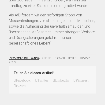
über 200 Tagen mit Verordnungen, während der
Landtag zu einer Statistenrolle degradiert wurde.
Als AfD fordern wir den sofortigen Stopp von
Massentestungen, vor allem an gesunden Menschen,
sowie die Aufhebung der unverhältnismäßigen und
überzogenen Maßnahmen. Immer strengere Verbote
und Drangsalierungen gefährden unser
gesellschaftliches Leben!“
Pressestelle AfD-Fraktion
2020-10-15T14:57:00+02:00
15. Oktober
2020
|
Teilen Sie diesen Artikel!
Facebook
Twitter
LinkedIn
Pinterest
E-Mail