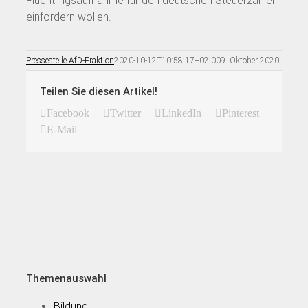
Flüchtlingsaufnahme für den deutschen Steuerzahler
einfordern wollen.
Pressestelle AfD-Fraktion
2020-10-12T10:58:17+02:00
9. Oktober 2020
|
Teilen Sie diesen Artikel!
Facebook
Twitter
LinkedIn
Pinterest
E-Mail
Themenauswahl
Bildung