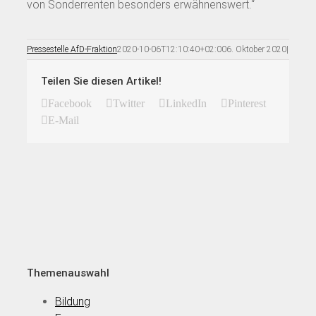
von Sonderrenten besonders erwähnenswert.“
Pressestelle AfD-Fraktion
2020-10-06T12:10:40+02:00
6. Oktober 2020
|
Teilen Sie diesen Artikel!
Facebook
Twitter
LinkedIn
Pinterest
E-Mail
Themenauswahl
Bildung