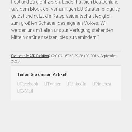
Festland zu glorifizieren. Leider hat sich Deutschland
aus dem Block der vernünftigen EU-Staaten endgültig
gelöst und nutzt die Ratspräsidentschaft lediglich
zum größten Schaden des eigenen Volkes. Wir
werden uns mit allen uns zur Verfügung stehenden
Mitteln dafür einsetzen, dies zu verhindern!“
Pressestelle AfD-Fraktion
2020-09-16T20:39:38+02:00
16. September
2020
|
Teilen Sie diesen Artikel!
Facebook
Twitter
LinkedIn
Pinterest
E-Mail