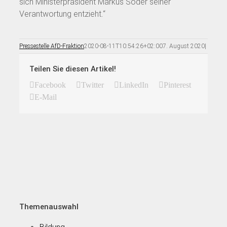
sich Ministerpräsident Markus Söder seiner
Verantwortung entzieht.“
Pressestelle AfD-Fraktion
2020-08-11T10:54:26+02:00
7. August 2020
|
Teilen Sie diesen Artikel!
Facebook
Twitter
LinkedIn
Pinterest
E-Mail
Themenauswahl