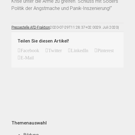
Krise unter die Arme zu greifen. Schluss mit Söders
Politik der Angstmache und Panik-Inszenierung!“
Pressestelle AfD-Fraktion
2020-07-29T11:28:37+02:00
29. Juli 2020
|
Teilen Sie diesen Artikel!
Facebook
Twitter
LinkedIn
Pinterest
E-Mail
Themenauswahl