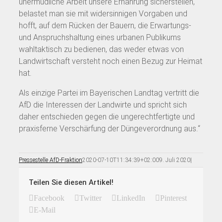
unermüdliche Arbeit unsere Ernährung sicherstellen,
belastet man sie mit widersinnigen Vorgaben und
hofft, auf dem Rücken der Bauern, die Erwartungs-
und Anspruchshaltung eines urbanen Publikums
wahltaktisch zu bedienen, das weder etwas von
Landwirtschaft versteht noch einen Bezug zur Heimat
hat.
Als einzige Partei im Bayerischen Landtag vertritt die
AfD die Interessen der Landwirte und spricht sich
daher entschieden gegen die ungerechtfertigte und
praxisferne Verschärfung der Düngeverordnung aus.“
Pressestelle AfD-Fraktion
2020-07-10T11:34:39+02:00
9. Juli 2020
|
Teilen Sie diesen Artikel!
Facebook
Twitter
LinkedIn
Pinterest
E-Mail