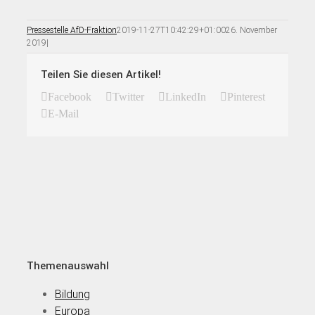
Pressestelle AfD-Fraktion
2019-11-27T10:42:29+01:00
26. November
2019
|
Teilen Sie diesen Artikel!
Facebook
Twitter
LinkedIn
Pinterest
E-Mail
Themenauswahl
Bildung
Europa