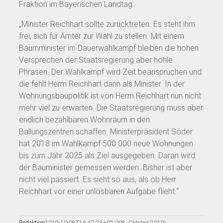
Fraktion im Bayerischen Landtag:
„Minister Reichhart sollte zurücktreten. Es steht ihm
frei, sich für Ämter zur Wahl zu stellen. Mit einem
Baumminister im Dauerwahlkampf bleiben die hohen
Versprechen der Staatsregierung aber hohle
Phrasen. Der Wahlkampf wird Zeit beanspruchen und
die fehlt Herrn Reichhart dann als Minister. In der
Wohnungsbaupolitik ist von Herrn Reichhart nun nicht
mehr viel zu erwarten. Die Staatsregierung muss aber
endlich bezahlbaren Wohnraum in den
Ballungszentren schaffen. Ministerpräsident Söder
hat 2018 im Wahlkampf 500.000 neue Wohnungen
bis zum Jahr 2025 als Ziel ausgegeben. Daran wird
der Bauminister gemessen werden. Bisher ist aber
nicht viel passiert. Es sieht so aus, als ob Herr
Reichhart vor einer unlösbaren Aufgabe flieht.“
Redaktion
2019-10-08T16:47:28+02:00
8. Oktober 2019
|