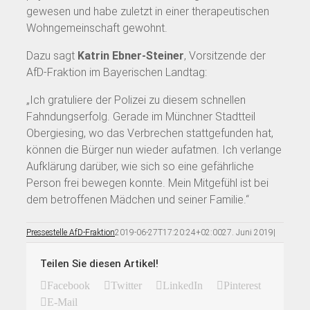
gewesen und habe zuletzt in einer therapeutischen
Wohngemeinschaft gewohnt.
Dazu sagt
Katrin Ebner-Steiner
, Vorsitzende der
AfD-Fraktion im Bayerischen Landtag:
„Ich gratuliere der Polizei zu diesem schnellen
Fahndungserfolg. Gerade im Münchner Stadtteil
Obergiesing, wo das Verbrechen stattgefunden hat,
können die Bürger nun wieder aufatmen. Ich verlange
Aufklärung darüber, wie sich so eine gefährliche
Person frei bewegen konnte. Mein Mitgefühl ist bei
dem betroffenen Mädchen und seiner Familie.“
Pressestelle AfD-Fraktion
2019-06-27T17:20:24+02:00
27. Juni 2019
|
Teilen Sie diesen Artikel!
Facebook
Twitter
LinkedIn
Pinterest
E-Mail