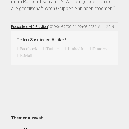
ihrem Runden Tisch am 12. April eingeladen, da sie
alle gesellschaftlichen Gruppen einbinden möchten.“
Pressestelle AfD-Fraktion
2019-04-29T09:54:09+02:00
26. April 2019
|
Teilen Sie diesen Artikel!
Facebook
Twitter
LinkedIn
Pinterest
E-Mail
Themenauswahl