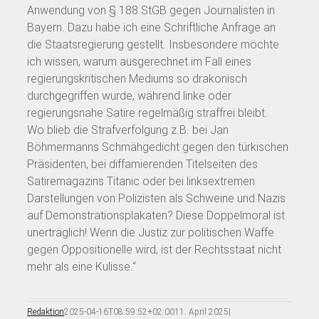
Anwendung von § 188 StGB gegen Journalisten in
Bayern. Dazu habe ich eine Schriftliche Anfrage an
die Staatsregierung gestellt. Insbesondere möchte
ich wissen, warum ausgerechnet im Fall eines
regierungskritischen Mediums so drakonisch
durchgegriffen wurde, während linke oder
regierungsnahe Satire regelmäßig straffrei bleibt.
Wo blieb die Strafverfolgung z.B. bei Jan
Böhmermanns Schmähgedicht gegen den türkischen
Präsidenten, bei diffamierenden Titelseiten des
Satiremagazins Titanic oder bei linksextremen
Darstellungen von Polizisten als Schweine und Nazis
auf Demonstrationsplakaten? Diese Doppelmoral ist
unerträglich! Wenn die Justiz zur politischen Waffe
gegen Oppositionelle wird, ist der Rechtsstaat nicht
mehr als eine Kulisse.“
Redaktion
2025-04-16T08:59:52+02:00
11. April 2025
|