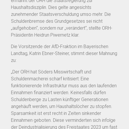
ermahnt der ORH die Staatsregierung zur
Haushaltsdisziplin. Dies gelte angesichts
zunehmender Staatsverschuldung umso mehr. Die
Schuldenbremse des Grundgesetzes sei nicht
„aufgehoben“, sondern nur „verändert“, stellte ORH-
Präsidentin Heidrun Piwernetz klar.
Die Vorsitzende der AfD-Fraktion im Bayerischen
Landtag, Katrin Ebner-Steiner, stimmt dieser Mahnung
zu:
„Der ORH hat Söders Misswirtschaft und
Schuldenmacherei scharf kritisiert: Eine
funktionierende Infrastruktur muss aus den laufenden
Einnahmen finanziert werden. Keinesfalls dürfen
Schuldenberge zu Lasten künftiger Generationen
angehäuft werden, um Haushaltslöcher zu stopfen.
Sparsamkeit ist erst recht in Zeiten sinkender
Einnahmen geboten. Diese verminderten sich infolge
der Deindustrialisierung des Freistaates 2023 um fast