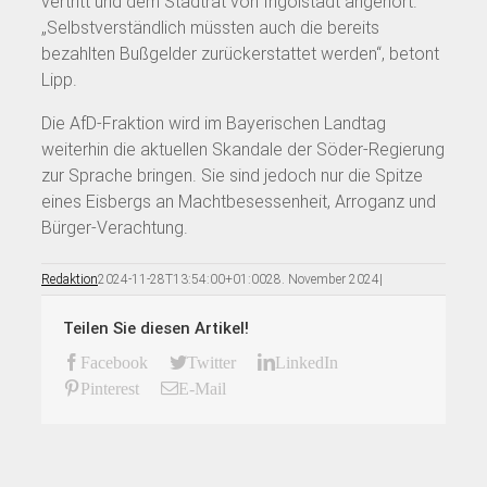
vertritt und dem Stadtrat von Ingolstadt angehört.
„Selbstverständlich müssten auch die bereits
bezahlten Bußgelder zurückerstattet werden“, betont
Lipp.
Die AfD-Fraktion wird im Bayerischen Landtag
weiterhin die aktuellen Skandale der Söder-Regierung
zur Sprache bringen. Sie sind jedoch nur die Spitze
eines Eisbergs an Machtbesessenheit, Arroganz und
Bürger-Verachtung.
Redaktion
2024-11-28T13:54:00+01:00
28. November 2024
|
Teilen Sie diesen Artikel!
Facebook
Twitter
LinkedIn
Pinterest
E-Mail