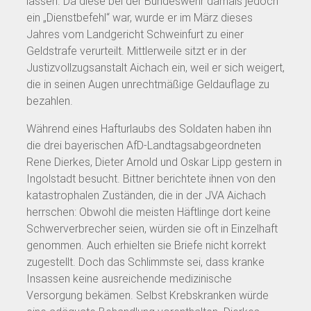
lassen. Da diese bei der Bundeswehr damals jedoch
ein „Dienstbefehl“ war, wurde er im März dieses
Jahres vom Landgericht Schweinfurt zu einer
Geldstrafe verurteilt. Mittlerweile sitzt er in der
Justizvollzugsanstalt Aichach ein, weil er sich weigert,
die in seinen Augen unrechtmäßige Geldauflage zu
bezahlen.
Während eines Hafturlaubs des Soldaten haben ihn
die drei bayerischen AfD-Landtagsabgeordneten
Rene Dierkes, Dieter Arnold und Oskar Lipp gestern in
Ingolstadt besucht. Bittner berichtete ihnen von den
katastrophalen Zuständen, die in der JVA Aichach
herrschen: Obwohl die meisten Häftlinge dort keine
Schwerverbrecher seien, würden sie oft in Einzelhaft
genommen. Auch erhielten sie Briefe nicht korrekt
zugestellt. Doch das Schlimmste sei, dass kranke
Insassen keine ausreichende medizinische
Versorgung bekämen. Selbst Krebskranken würde