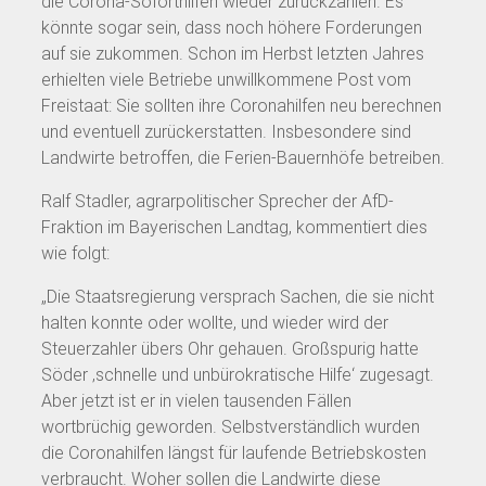
die Corona-Soforthilfen wieder zurückzahlen. Es
könnte sogar sein, dass noch höhere Forderungen
auf sie zukommen. Schon im Herbst letzten Jahres
erhielten viele Betriebe unwillkommene Post vom
Freistaat: Sie sollten ihre Coronahilfen neu berechnen
und eventuell zurückerstatten. Insbesondere sind
Landwirte betroffen, die Ferien-Bauernhöfe betreiben.
Ralf Stadler, agrarpolitischer Sprecher der AfD-
Fraktion im Bayerischen Landtag, kommentiert dies
wie folgt:
„Die Staatsregierung versprach Sachen, die sie nicht
halten konnte oder wollte, und wieder wird der
Steuerzahler übers Ohr gehauen. Großspurig hatte
Söder ‚schnelle und unbürokratische Hilfe‘ zugesagt.
Aber jetzt ist er in vielen tausenden Fällen
wortbrüchig geworden. Selbstverständlich wurden
die Coronahilfen längst für laufende Betriebskosten
verbraucht. Woher sollen die Landwirte diese