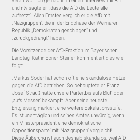
verantwortlich gemacht. In einem Interview mit RTL
und ntv sagte er, „dass die AfD die Leute alle
aufhetzt“. Allen Ernstes verglich er die AfD mit
„Nazigruppen“, die in der Endphase der Weimarer
Republik „Demokraten geschlagen“ und
„zurückgedrängt“ haben.
Die Vorsitzende der AfD-Fraktion im Bayerischen
Landtag, Katrin Ebner-Steiner, kommentiert dies wie
folgt:
„Markus Söder hat schon oft eine skandalöse Hetze
gegen die AfD betrieben. So behauptete er, Franz
Josef Strauß hätte unsere Partei ‚bis aufs Blut‘ oder
‚aufs Messer‘ bekämpft. Aber seine neueste
Entgleisung markiert eine weitere Eskalationsstufe.
Es ist unerträglich und seines Amtes unwürdig, wenn
ein Ministerpräsident eine demokratische
Oppositionspartei mit ‚Nazigruppen‘ vergleicht!
Diese Äußerung ist auch deshalb skandalös, weil AfD-