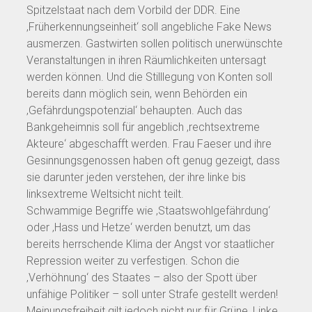
Spitzelstaat nach dem Vorbild der DDR. Eine
‚Früherkennungseinheit‘ soll angebliche Fake News
ausmerzen. Gastwirten sollen politisch unerwünschte
Veranstaltungen in ihren Räumlichkeiten untersagt
werden können. Und die Stilllegung von Konten soll
bereits dann möglich sein, wenn Behörden ein
‚Gefährdungspotenzial‘ behaupten. Auch das
Bankgeheimnis soll für angeblich ‚rechtsextreme
Akteure‘ abgeschafft werden. Frau Faeser und ihre
Gesinnungsgenossen haben oft genug gezeigt, dass
sie darunter jeden verstehen, der ihre linke bis
linksextreme Weltsicht nicht teilt.
Schwammige Begriffe wie ‚Staatswohlgefährdung‘
oder ‚Hass und Hetze‘ werden benutzt, um das
bereits herrschende Klima der Angst vor staatlicher
Repression weiter zu verfestigen. Schon die
‚Verhöhnung‘ des Staates – also der Spott über
unfähige Politiker – soll unter Strafe gestellt werden!
Meinungsfreiheit gilt jedoch nicht nur für Grüne, Linke