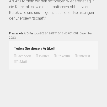
Als AfD fordern wir den sofortigen Wiedereinstieg in
die Kernkraft sowie den drastischen Abbau von
Bürokratie und unsinnigen steuerlichen Belastungen
der Energiewirtschaft.“
Pressestelle AfD-Fraktion
2023-12-01T16:17:45+01:00
1. Dezember
2023
|
Teilen Sie diesen Artikel!
Facebook
Twitter
LinkedIn
Pinterest
E-Mail