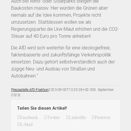
Auch bei Wind- oder Solarparks steigen die
Baukosten massiv. Hier würden die Grünen aber
niemals auf die Idee kommen, Projekte nicht
umzusetzen. Stattdessen wollen sie als
Regierungspartei die Lkw-Maut erhöhen und die CO2-
Steuer auf 40 Euro pro Tonne anheben!
Die AfD wird sich weiterhin für eine ideologiefreie,
faktenbasierte und zukunftsfähige Verkehrspolitik
einsetzen. Dazu gehört selbstverständlich auch der
zügige Neu- und Ausbau von Straßen und
Autobahnen.“
Pressestelle AfD-Fraktion
2023-09-05T10:29:28+02:00
5. September
2023
|
Teilen Sie diesen Artikel!
Facebook
Twitter
LinkedIn
Pinterest
E-Mail