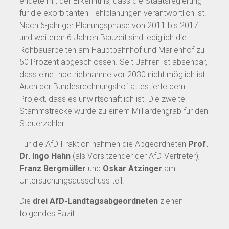
endete mit der Erkenntnis, dass die Staatsregierung
für die exorbitanten Fehlplanungen verantwortlich ist.
Nach 6-jähriger Planungsphase von 2011 bis 2017
und weiteren 6 Jahren Bauzeit sind lediglich die
Rohbauarbeiten am Hauptbahnhof und Marienhof zu
50 Prozent abgeschlossen. Seit Jahren ist absehbar,
dass eine Inbetriebnahme vor 2030 nicht möglich ist.
Auch der Bundesrechnungshof attestierte dem
Projekt, dass es unwirtschaftlich ist. Die zweite
Stammstrecke wurde zu einem Milliardengrab für den
Steuerzahler.
Für die AfD-Fraktion nahmen die Abgeordneten
Prof.
Dr. Ingo Hahn
(als Vorsitzender der AfD-Vertreter),
Franz Bergmüller
und
Oskar Atzinger
am
Untersuchungsausschuss teil.
Die
drei AfD-Landtagsabgeordneten
ziehen
folgendes Fazit: