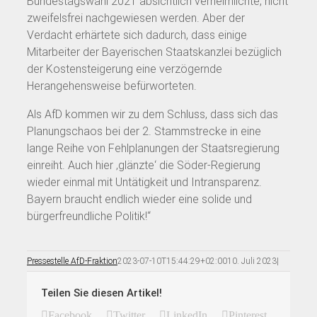
Bundestagswahl 2021 absichtlich verheimlichte, nicht
zweifelsfrei nachgewiesen werden. Aber der
Verdacht erhärtete sich dadurch, dass einige
Mitarbeiter der Bayerischen Staatskanzlei bezüglich
der Kostensteigerung eine verzögernde
Herangehensweise befürworteten.
Als AfD kommen wir zu dem Schluss, dass sich das
Planungschaos bei der 2. Stammstrecke in eine
lange Reihe von Fehlplanungen der Staatsregierung
einreiht. Auch hier ‚glänzte‘ die Söder-Regierung
wieder einmal mit Untätigkeit und Intransparenz.
Bayern braucht endlich wieder eine solide und
bürgerfreundliche Politik!“
Pressestelle AfD-Fraktion
2023-07-10T15:44:29+02:00
10. Juli 2023
|
Teilen Sie diesen Artikel!
Facebook
Twitter
LinkedIn
Pinterest