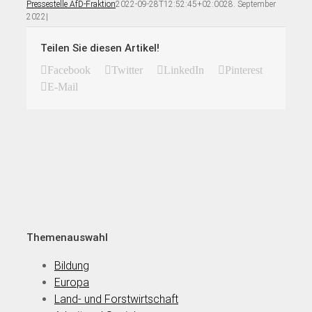
Pressestelle AfD-Fraktion
2022-09-28T12:52:45+02:00
28. September
2022
|
Teilen Sie diesen Artikel!
Facebook
Twitter
LinkedIn
Pinterest
E-Mail
Themenauswahl
Bildung
Europa
Land- und Forstwirtschaft