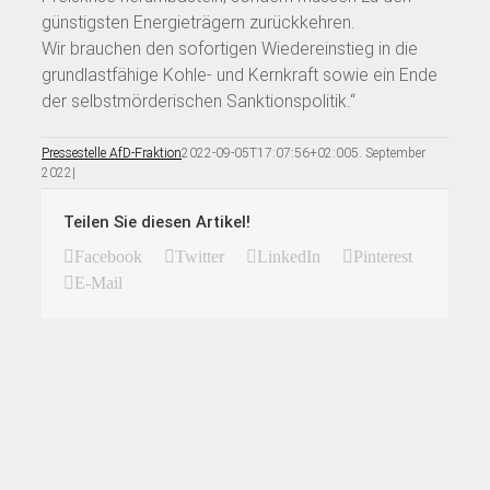
günstigsten Energieträgern zurückkehren.
Wir brauchen den sofortigen Wiedereinstieg in die
grundlastfähige Kohle- und Kernkraft sowie ein Ende
der selbstmörderischen Sanktionspolitik.“
Pressestelle AfD-Fraktion
2022-09-05T17:07:56+02:00
5. September
2022
|
Teilen Sie diesen Artikel!
Facebook
Twitter
LinkedIn
Pinterest
E-Mail