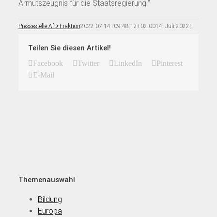
Armutszeugnis für die Staatsregierung.“
Pressestelle AfD-Fraktion
2022-07-14T09:48:12+02:00
14. Juli 2022
|
Teilen Sie diesen Artikel!
Facebook
Twitter
LinkedIn
Pinterest
E-Mail
Themenauswahl
Bildung
Europa