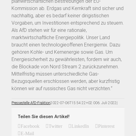
planwirtschaftlichen Bestrebungen der EU-
Kommission ab. Erdgas und Kernkraft sind sicher und
nachhaltig, aber es bedarf keiner dirigistischen
Vorgaben, um Investitionen entsprechend zu steuern.
Als AfD stehen wir für eine rationale,
marktwirtschaftliche Energiepolitik. Unser Land
braucht einen technologieoffenen Energiemix. Dazu
gehören Kohle- und Kernenergie sowie Gas. Um
Energiesicherheit zu gewährleisten, fordern wir auch,
die Blockade von Nord Stream 2 zurückzunehmen.
Mittelfristig müssen unterschiedliche Gas-
Bezugsquellen erschlossen werden, aber kurzfristig
können wir auf russisches Gas nicht verzichten.“
Pressestelle AfD-Fraktion
2022-07-06T15:54:22+02:00
6. Juli 2022
|
Teilen Sie diesen Artikel!
Facebook
Twitter
LinkedIn
Pinterest
E-Mail