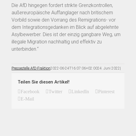
Die AfD hingegen fordert strikte Grenzkontrollen,
außereuropäische Auffanglager nach britischem
Vorbild sowie den Vorrang des Remigrations- vor
dem Integrationsgedanken im Blick auf abgelehnte
Asylbewerber. Dies ist der einzig gangbare Weg, um
illegale Migration nachhaltig und effektiv zu
unterbinden.“
Pressestelle AfD-Fraktion
2022-06-24T16:07:06+02:00
24. Juni 2022
|
Teilen Sie diesen Artikel!
Facebook
Twitter
LinkedIn
Pinterest
E-Mail