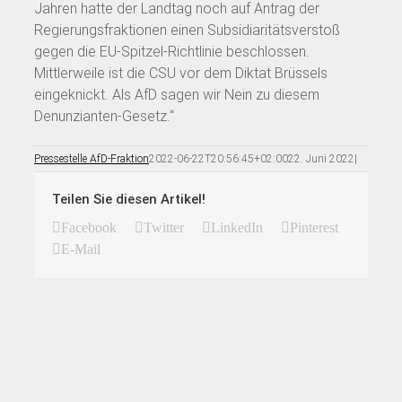
Jahren hatte der Landtag noch auf Antrag der
Regierungsfraktionen einen Subsidiaritätsverstoß
gegen die EU-Spitzel-Richtlinie beschlossen.
Mittlerweile ist die CSU vor dem Diktat Brüssels
eingeknickt. Als AfD sagen wir Nein zu diesem
Denunzianten-Gesetz.“
Pressestelle AfD-Fraktion
2022-06-22T20:56:45+02:00
22. Juni 2022
|
Teilen Sie diesen Artikel!
Facebook
Twitter
LinkedIn
Pinterest
E-Mail