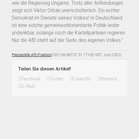
wie die Regierung Ungarns. Trotz aller Anfeindungen
zeigt sich Viktor Orbán unerschütterlich. Ein echter
Demokrat im Dienste seines Volkes! In Deutschland
ist eine solche gemeinwohlorientierte Politik leider
undenkbar, solange noch die Kartellparteien regieren.
Nur die AfD steht auf der Seite des eigenen Volkes.“
Pressestelle AfD-Fraktion
2022-06-08T07:31:17+02:00
7. Juni 2022
|
Teilen Sie diesen Artikel!
Facebook
Twitter
LinkedIn
Pinterest
E-Mail