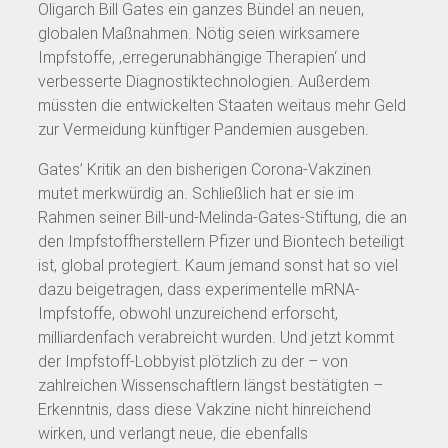
Oligarch Bill Gates ein ganzes Bündel an neuen,
globalen Maßnahmen. Nötig seien wirksamere
Impfstoffe, ‚erregerunabhängige Therapien‘ und
verbesserte Diagnostiktechnologien. Außerdem
müssten die entwickelten Staaten weitaus mehr Geld
zur Vermeidung künftiger Pandemien ausgeben.
Gates’ Kritik an den bisherigen Corona-Vakzinen
mutet merkwürdig an. Schließlich hat er sie im
Rahmen seiner Bill-und-Melinda-Gates-Stiftung, die an
den Impfstoffherstellern Pfizer und Biontech beteiligt
ist, global protegiert. Kaum jemand sonst hat so viel
dazu beigetragen, dass experimentelle mRNA-
Impfstoffe, obwohl unzureichend erforscht,
milliardenfach verabreicht wurden. Und jetzt kommt
der Impfstoff-Lobbyist plötzlich zu der – von
zahlreichen Wissenschaftlern längst bestätigten –
Erkenntnis, dass diese Vakzine nicht hinreichend
wirken, und verlangt neue, die ebenfalls