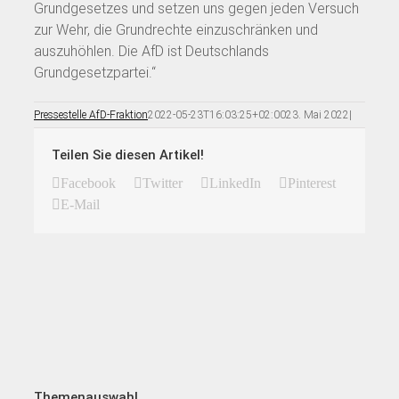
Grundgesetzes und setzen uns gegen jeden Versuch
zur Wehr, die Grundrechte einzuschränken und
auszuhöhlen. Die AfD ist Deutschlands
Grundgesetzpartei.“
Pressestelle AfD-Fraktion
2022-05-23T16:03:25+02:00
23. Mai 2022
|
Teilen Sie diesen Artikel!
Facebook
Twitter
LinkedIn
Pinterest
E-Mail
Themenauswahl