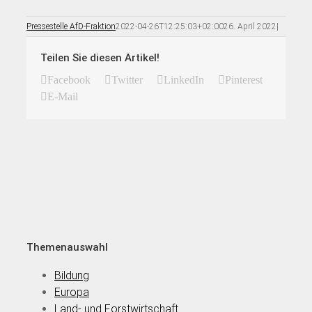
Pressestelle AfD-Fraktion
2022-04-26T12:25:03+02:00
26. April 2022
|
Teilen Sie diesen Artikel!
Facebook
Twitter
LinkedIn
Pinterest
E-Mail
Themenauswahl
Bildung
Europa
Land- und Forstwirtschaft