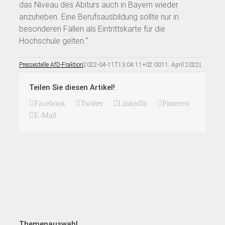
das Niveau des Abiturs auch in Bayern wieder
anzuheben. Eine Berufsausbildung sollte nur in
besonderen Fällen als Eintrittskarte für die
Hochschule gelten.“
Pressestelle AfD-Fraktion
2022-04-11T13:04:11+02:00
11. April 2022
|
Teilen Sie diesen Artikel!
Facebook
Twitter
LinkedIn
Pinterest
E-Mail
Themenauswahl