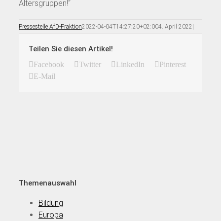
Altersgruppen!“
Pressestelle AfD-Fraktion
2022-04-04T14:27:20+02:00
4. April 2022
|
Teilen Sie diesen Artikel!
Facebook
Twitter
LinkedIn
Pinterest
E-Mail
Themenauswahl
Bildung
Europa