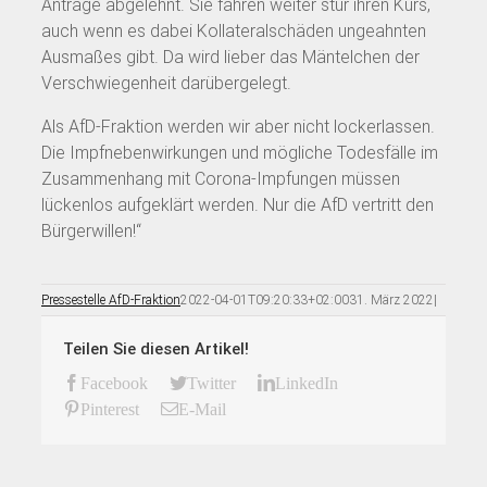
Anträge abgelehnt. Sie fahren weiter stur ihren Kurs,
auch wenn es dabei Kollateralschäden ungeahnten
Ausmaßes gibt. Da wird lieber das Mäntelchen der
Verschwiegenheit darübergelegt.
Als AfD-Fraktion werden wir aber nicht lockerlassen.
Die Impfnebenwirkungen und mögliche Todesfälle im
Zusammenhang mit Corona-Impfungen müssen
lückenlos aufgeklärt werden. Nur die AfD vertritt den
Bürgerwillen!“
Pressestelle AfD-Fraktion
2022-04-01T09:20:33+02:00
31. März 2022
|
Teilen Sie diesen Artikel!
Facebook
Twitter
LinkedIn
Pinterest
E-Mail