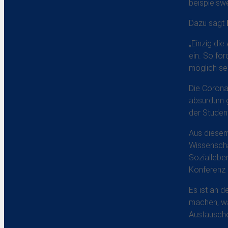
beispielsw
Dazu sagt
„Einzig di
ein. So fo
möglich se
Die Corona
absurdum g
der Studen
Aus diesem
Wissenscha
Soziallebe
Konferenz 
Es ist an 
machen, wa
Austausche