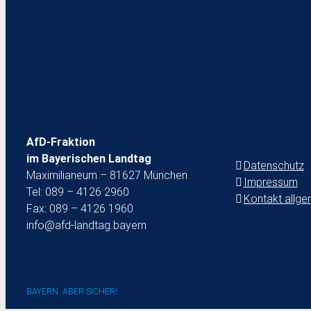
Pressestelle Af
Teilen S
AfD-Fraktion
im Bayerischen Landtag
Datenschutz
Maximilianeum – 81627 München
Impressum
Tel: 089 – 4126 2960
Kontakt allge
Fax: 089 – 4126 1960
info@afd-landtag.bayern
BAYERN. ABER SICHER!