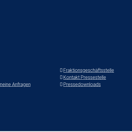
D-Fraktion
2022-03-29T08:52:16+02:00
28. März 2022
|
ie diesen Artikel!
Facebook
Twitter
Fraktionsgeschäftsstelle
Kontakt Pressestelle
meine Anfragen
Pressedownloads