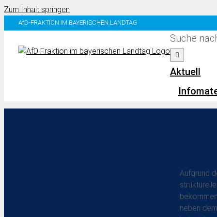
Zum Inhalt springen
AfD-FRAKTION IM BAYERISCHEN LANDTAG
Suche nach
Aktuell
Infomate
Zurück
Vor
Themenauswahl
Ingo Ha
Bildung
„Runden
Europa
Land- und Forstwirtschaft
Aufgrund d
Arbeit und Soziales
strukturel
Wirtschaft
bekommen. 
neben dem 