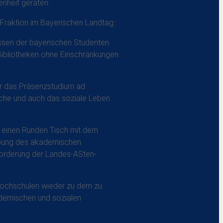
nheit geraten.
-Fraktion im Bayerischen Landtag:
ressen der bayerischen Studenten
 Bibliotheken ohne Einschränkungen
r das Präsenzstudium ad
sche und auch das soziale Leben
t einen Runden Tisch mit dem
ebung des akademischen
 Forderung der Landes-ASten-
 Hochschulen wieder zu dem zu
ademischen und sozialen