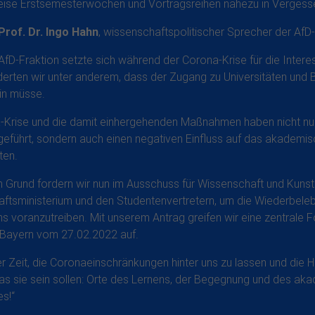
eise Erstsemesterwochen und Vortragsreihen nahezu in Vergesse
Prof. Dr. Ingo Hahn
, wissenschaftspolitischer Sprecher der AfD
e AfD-Fraktion setzte sich während der Corona-Krise für die Inte
rderten wir unter anderem, dass der Zugang zu Universitäten und
in müsse.
-Krise und die damit einhergehenden Maßnahmen haben nicht nu
eführt, sondern auch einen negativen Einfluss auf das akademi
ten.
 Grund fordern wir nun im Ausschuss für Wissenschaft und Kuns
ftsministerium und den Studentenvertretern, um die Wiederbel
ns voranzutreiben. Mit unserem Antrag greifen wir eine zentrale
Bayern vom 27.02.2022 auf.
der Zeit, die Coronaeinschränkungen hinter uns zu lassen und die
s sie sein sollen: Orte des Lernens, der Begegnung und des ak
s!“