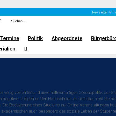
Newsletter-Anm
:
Termine
Politik
Abgeordnete
Bürgerbür
rialien
hn: Nur die AfD nimmt Sorgen der Studenten er
 Tisch“ mit Ministerium und Studentenvertret
er völlig verfehlten und unverhältnismäßigen Coronapolitik der S
len negativen Folgen an den Hochschulen im Freistaat nicht die 
Die Reduzierung eines Studiums auf Online-Veranstaltungen hat 
akademischen auch besonders das soziale Leben der Studenten 