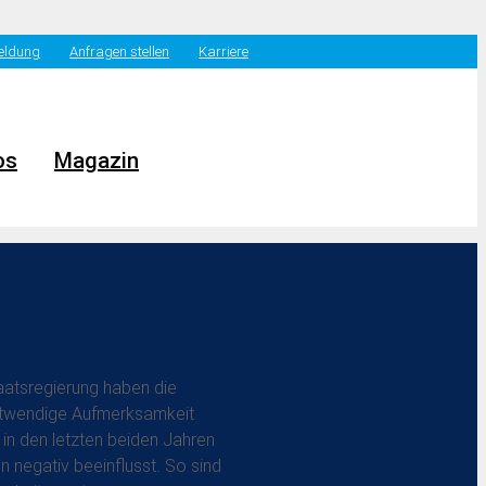
eldung
Anfragen stellen
Karriere
os
Magazin
nst — Wir fordern einen
ern!
taatsregierung haben die
notwendige Aufmerksamkeit
in den letzten beiden Jahren
negativ beeinflusst. So sind