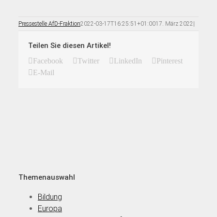
Pressestelle AfD-Fraktion
2022-03-17T16:25:51+01:00
17. März 2022
|
Teilen Sie diesen Artikel!
Facebook
Twitter
LinkedIn
Pinterest
E-Mail
Themenauswahl
Bildung
Europa