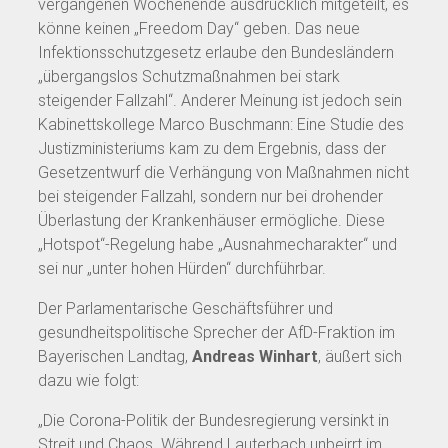
vergangenen Wochenende ausdrücklich mitgeteilt, es
könne keinen „Freedom Day“ geben. Das neue
Infektionsschutzgesetz erlaube den Bundesländern
„übergangslos Schutzmaßnahmen bei stark
steigender Fallzahl“. Anderer Meinung ist jedoch sein
Kabinettskollege Marco Buschmann: Eine Studie des
Justizministeriums kam zu dem Ergebnis, dass der
Gesetzentwurf die Verhängung von Maßnahmen nicht
bei steigender Fallzahl, sondern nur bei drohender
Überlastung der Krankenhäuser ermögliche. Diese
„Hotspot“-Regelung habe „Ausnahmecharakter“ und
sei nur „unter hohen Hürden“ durchführbar.
Der Parlamentarische Geschäftsführer und
gesundheitspolitische Sprecher der AfD-Fraktion im
Bayerischen Landtag,
Andreas Winhart
, äußert sich
dazu wie folgt:
„Die Corona-Politik der Bundesregierung versinkt in
Streit und Chaos. Während Lauterbach unbeirrt im