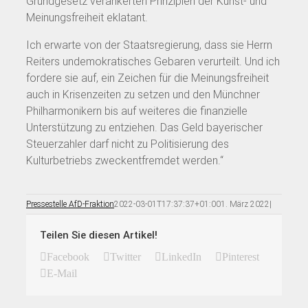
Grundgesetz verankerten Prinzipien der Kunst- und
Meinungsfreiheit eklatant.
Ich erwarte von der Staatsregierung, dass sie Herrn
Reiters undemokratisches Gebaren verurteilt. Und ich
fordere sie auf, ein Zeichen für die Meinungsfreiheit
auch in Krisenzeiten zu setzen und den Münchner
Philharmonikern bis auf weiteres die finanzielle
Unterstützung zu entziehen. Das Geld bayerischer
Steuerzahler darf nicht zu Politisierung des
Kulturbetriebs zweckentfremdet werden.“
Pressestelle AfD-Fraktion
2022-03-01T17:37:37+01:00
1. März 2022
|
Teilen Sie diesen Artikel!
Facebook
Twitter
LinkedIn
Pinterest
E-Mail